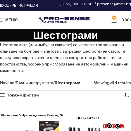
(+359) 888 837 581 / prosense@mail.bg
ВХОД / РЕГИСТРАЦИЯ
0
МЕНЮ
0,00
Шестограми
Шестограмите (или имбусни ключове) се използват за завиване и
отвиване на болтове и винтове с вътрешен шестостенен отвор. Те
осигуряват здрав захват и прецизен контрол при работа в тесни
пространства, особено при сглобяване на автомобилни и машинни
компоненти.
Начало
Ръчни инструменти
Шестограми
Showing all 4 results
Покажи филтри