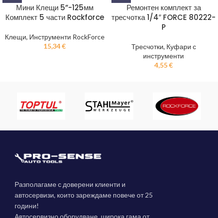
Мини Клещи 5”-125мм
Ремонтен комплект за
Комплект 5 части Rockforce
тресчотка 1/4″ FORCE 80222-
P
Клещи
,
Инструменти RockForce
15,34
€
Тресчотки
,
Куфари с
инструменти
4,55
€
Разполагаме с доверени клиенти и
автосервизи, които зареждаме повече от 25
години!
Автосервизно оборудване, широка гама от