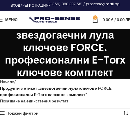
(+359) 888 837 581 / prosense@mail.bg
ВХОД / РЕГИСТРАЦИЯ
0
МЕНЮ
0,00
€
/ 0.00 ЛВ
звездогаечни лула
ключове FORCE.
професионални E-Torx
ключове комплект
Начало
Продукти с етикет „звездогаечни лула ключове FORCE.
професионални E-Torx ключове комплект“
Показване на единствения резултат
Покажи филтри