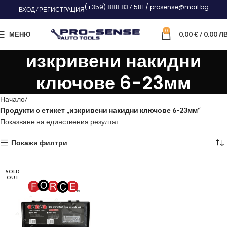
(+359) 888 837 581 / prosense@mail.bg
ВХОД / РЕГИСТРАЦИЯ
0
МЕНЮ
0,00
€
/ 0.00 ЛВ
изкривени накидни
ключове 6-23мм
Начало
Продукти с етикет „изкривени накидни ключове 6-23мм“
Показване на единствения резултат
Покажи филтри
SOLD
OUT