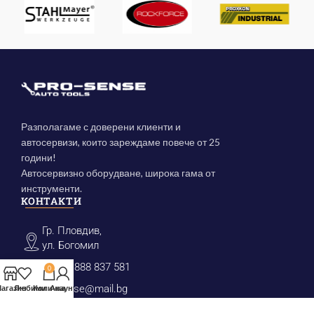
Разполагаме с доверени клиенти и
автосервизи, които зареждаме повече от 25
години!
Автосервизно оборудване, широка гама от
инструменти.
КОНТАКТИ
Гр. Пловдив,
ул. Богомил
(+359) 888 837 581
0
prosense@mail.bg
агазин
Любими
Количка
Акаунт
КАТЕГОРИИ