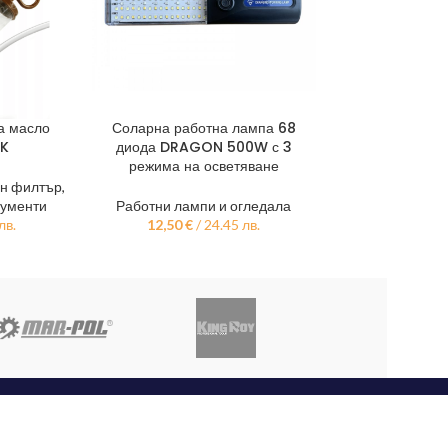
а масло
Соларна работна лампа 68
Вложка дванаде
ТА
ДОБАВЯНЕ В КОЛИЧКАТА
ОПЦИИ
EK
диода DRAGON 500W с 3
и удължена 1/2
режима на осветяване
FO
ен филтър
,
рументи
Работни лампи и огледала
Вложки
,
Инстр
лв.
12,50
€
/ 24.45 лв.
2,00
€
–
8,00
€
ПОЛЕЗНО