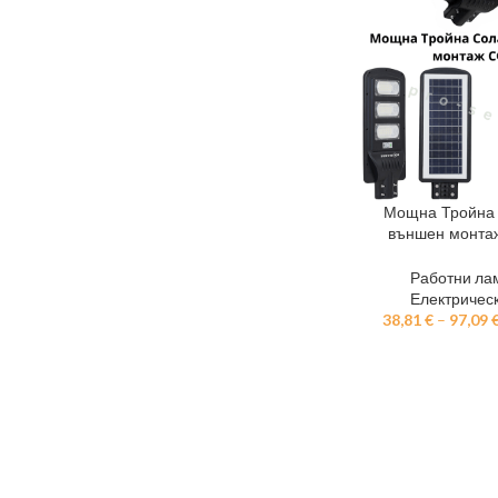
Мощна Тройна 
външен монта
Работни ла
Електричес
38,81
€
–
97,09