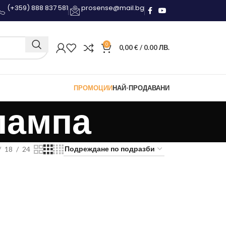
(+359) 888 837 581
prosense@mail.bg
0
0,00
€
/ 0.00 ЛВ.
ПРОМОЦИИ
НАЙ-ПРОДАВАНИ
лампа
18
24