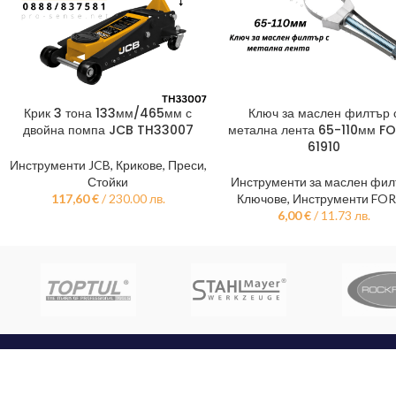
Крик 3 тона 133мм/465мм с
Ключ за маслен филтър 
ДОБАВЯНЕ В КОЛИЧКАТА
ДОБАВЯНЕ В КОЛИЧКАТА
двойна помпа JCB TH33007
метална лента 65-110мм F
61910
Инструменти JCB
,
Крикове, Преси,
Стойки
Инструменти за маслен фил
117,60
€
/ 230.00 лв.
Ключове
,
Инструменти FO
6,00
€
/ 11.73 лв.
КОНТАКТИ