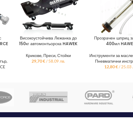
с
Високоустойчива Лежанка до
Прозрачен шприц з
ДОБАВЯНЕ В КОЛИЧКАТА
ДОБАВЯНЕ В КОЛИЧКА
ORCE
150кг автомонтьорска HAWEK
400мл HAW
Крикове, Преси, Стойки
Инструменти за масл
тър
,
29,70
€
/ 58.09 лв.
Пневматични инст
RCE
12,80
€
/ 25.03 
КАТЕГОРИИ