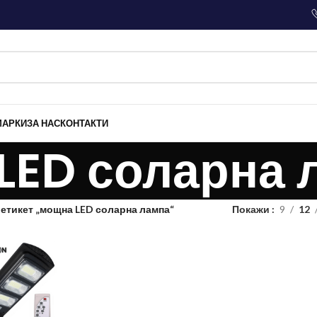
МАРКИ
ЗА НАС
КОНТАКТИ
LED соларна 
 етикет „мощна LED соларна лампа“
Покажи
9
12