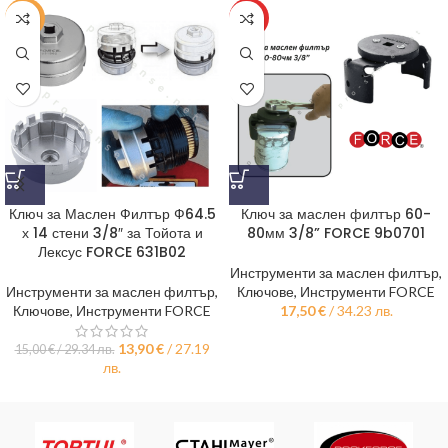
-7%
HOT
Ключ за Маслен Филтър Ф64.5
Ключ за маслен филтър 60-
х 14 стени 3/8″ за Тойота и
80мм 3/8” FORCE 9b0701
Лексус FORCE 631B02
Инструменти за маслен филтър
,
Инструменти за маслен филтър
,
Ключове
,
Инструменти FORCE
Ключове
,
Инструменти FORCE
17,50
€
/ 34.23 лв.
13,90
€
/ 27.19
15,00
€
/ 29.34 лв.
лв.