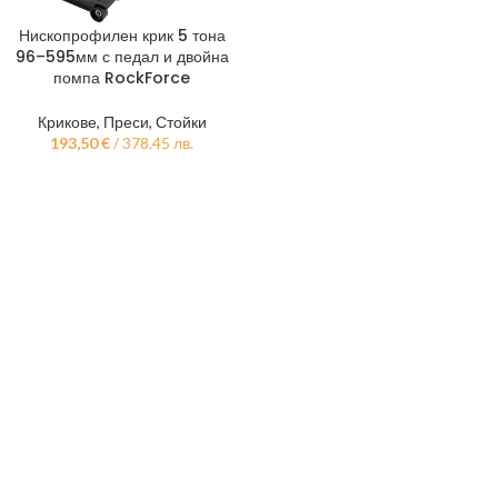
Нископрофилен крик 5 тона
96–595мм с педал и двойна
помпа RockForce
Крикове, Преси, Стойки
193,50
€
/ 378.45 лв.