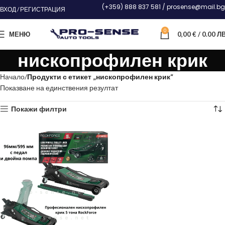
(+359) 888 837 581 / prosense@mail.bg
ВХОД / РЕГИСТРАЦИЯ
0
МЕНЮ
0,00
€
/ 0.00 ЛВ
нископрофилен крик
Начало
Продукти с етикет „нископрофилен крик“
Показване на единствения резултат
Покажи филтри