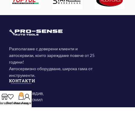
Разполагаме с доверени клиенти и
автосервизи, които зареждаме повече от 25
години!
Автосервизно оборудване, широка гама от
инструменти.
КОНТАКТИ
Гр. Пловдив,
0
ул. Богомил
агазин
Любими
Количка
Акаунт
(+359) 888 837 581
prosense@mail.bg
КАТЕГОРИИ