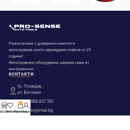
Разполагаме с доверени клиенти и
автосервизи, които зареждаме повече от 25
години!
Автосервизно оборудване, широка гама от
инструменти.
КОНТАКТИ
Гр. Пловдив,
ул. Богомил
(+359) 888 837 581
0
prosense@mail.bg
агазин
Любими
Количка
Акаунт
КАТЕГОРИИ
Инструменти за маслен филтър