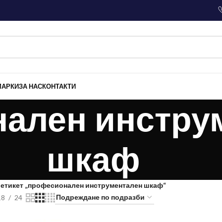
МАРКИ
ЗА НАС
КОНТАКТИ
ален инстру
шкаф
 етикет „професионален инструментален шкаф“
18
24