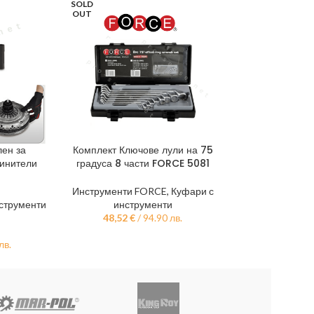
SOLD
-51%
OUT
ен за
Комплект Ключове лули на 75
Акумулаторна Р
ТА
ОЩЕ
ДОБАВЯНЕ В КО
динители
градуса 8 части FORCE 5081
Моторен Трион
72V 8.0Ah 2 ве
активна спира
Инструменти FORCE
,
Куфари с
струменти
инструменти
48,52
€
/ 94.90 лв.
Електрически
Инструмент
лв.
179,00
€
/ 350.09 л
л