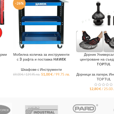
-26%
орми
Мобилна количка за инструменти
Дорник Универсал
ДОБАВЯНЕ В КОЛИЧКАТА
ДОБАВЯНЕ В КОЛИЧКА
с 3 рафта и поставка HAWEK
центроване на съе
TOPTUL
Шкафове с Инструменти
51,00
€
/ 99.75 лв.
Дорници за лагери
,
Ин
69,00
€
/ 134.95 лв.
TOPTUL
12,80
€
/ 25.03 