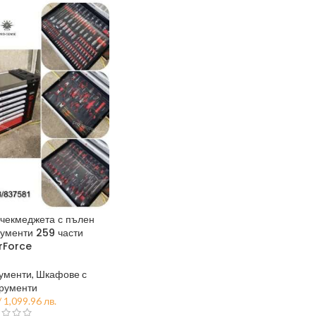
чекмеджета с пълен
рументи 259 части
rForce
рументи
,
Шкафове с
рументи
/ 1,099.96 лв.