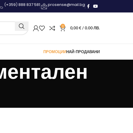
(+359) 888 837 581
prosense@mail.bg
0
0,00
€
/ 0.00 ЛВ.
ПРОМОЦИИ
НАЙ-ПРОДАВАНИ
ментален