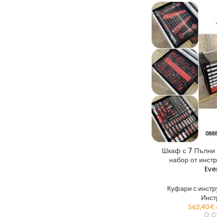
Шкаф с 7 Пълни 
набор от инст
Eve
Куфари с инст
Инст
562,40
€