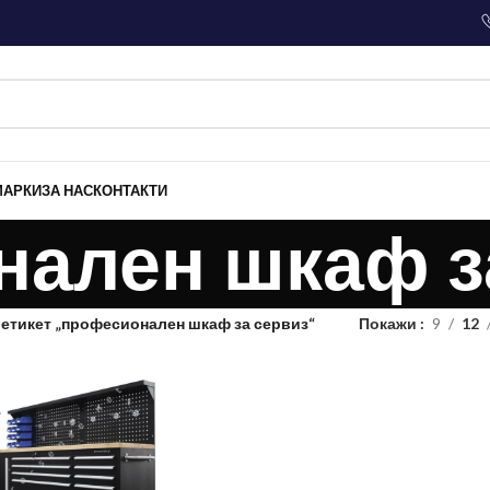
МАРКИ
ЗА НАС
КОНТАКТИ
ален шкаф з
 етикет „професионален шкаф за сервиз“
Покажи
9
12