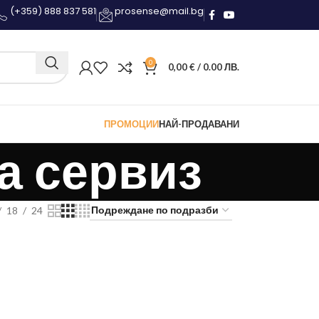
(+359) 888 837 581
prosense@mail.bg
0
0,00
€
/ 0.00 ЛВ.
ПРОМОЦИИ
НАЙ-ПРОДАВАНИ
а сервиз
18
24