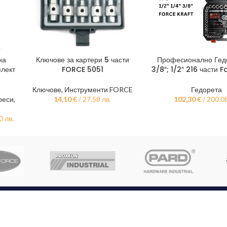
на
Ключове за картери 5 части
Професионално Гедо
ДОБАВЯНЕ В КОЛИЧКАТА
ДОБАВЯНЕ В КОЛИЧКА
лект
FORCE 5051
3/8″; 1/2″ 216 части 
Ключове
,
Инструменти FORCE
Гедорета
реси,
14,10
€
/ 27.58 лв.
102,30
€
/ 200.08
0 лв.
КАТЕГОРИИ