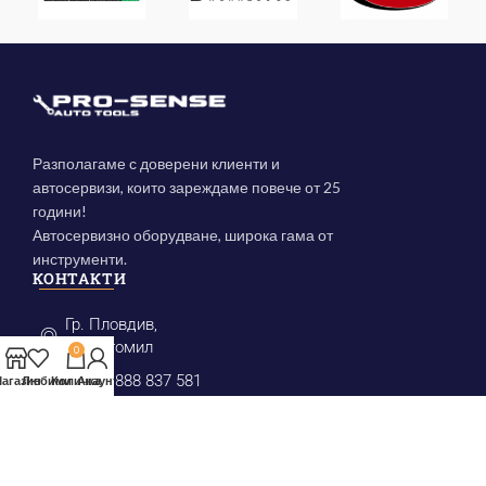
Разполагаме с доверени клиенти и
автосервизи, които зареждаме повече от 25
години!
Автосервизно оборудване, широка гама от
инструменти.
КОНТАКТИ
Гр. Пловдив,
ул. Богомил
0
(+359) 888 837 581
агазин
Любими
Количка
Акаунт
prosense@mail.bg
КАТЕГОРИИ