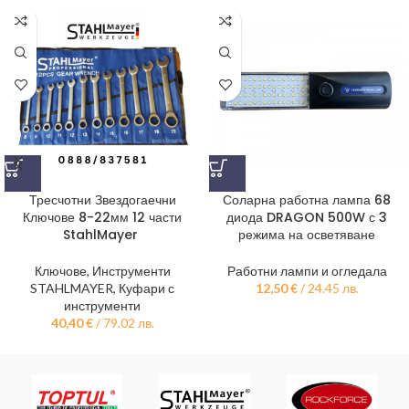
Тресчотни Звездогаечни
Соларна работна лампа 68
Ключове 8-22мм 12 части
диода DRAGON 500W с 3
StahlMayer
режима на осветяване
Ключове
,
Инструменти
Работни лампи и огледала
STAHLMAYER
,
Куфари с
12,50
€
/ 24.45 лв.
инструменти
40,40
€
/ 79.02 лв.