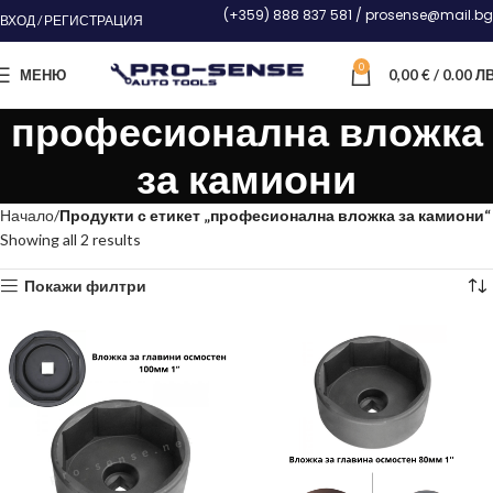
(+359) 888 837 581 / prosense@mail.bg
ВХОД / РЕГИСТРАЦИЯ
0
МЕНЮ
0,00
€
/ 0.00 ЛВ
професионална вложка
за камиони
Начало
Продукти с етикет „професионална вложка за камиони“
Showing all 2 results
Покажи филтри