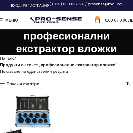
(+359) 888 837 581 / prosense@mail.bg
ВХОД / РЕГИСТРАЦИЯ
0
МЕНЮ
0,00
€
/ 0.00 ЛВ
професионални
екстрактор вложки
Начало
Продукти с етикет „професионални екстрактор вложки“
Показване на единствения резултат
Покажи филтри