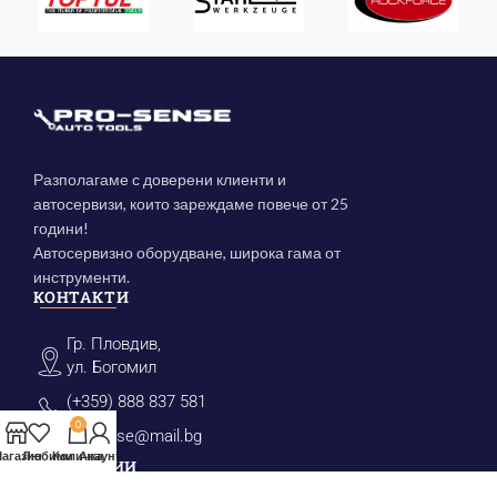
Разполагаме с доверени клиенти и
автосервизи, които зареждаме повече от 25
години!
Автосервизно оборудване, широка гама от
инструменти.
КОНТАКТИ
Гр. Пловдив,
ул. Богомил
(+359) 888 837 581
0
prosense@mail.bg
агазин
Любими
Количка
Акаунт
КАТЕГОРИИ