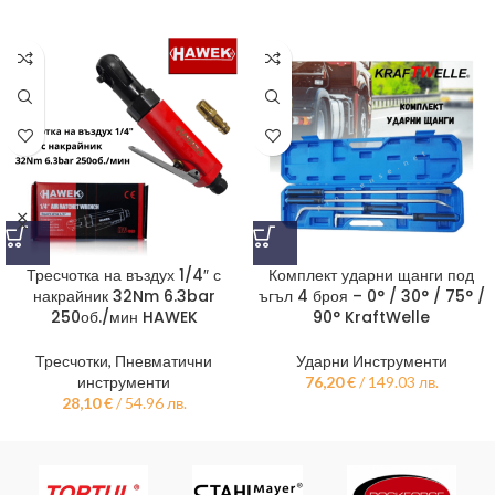
Тресчотка на въздух 1/4″ с
Комплект ударни щанги под
накрайник 32Nm 6.3bar
ъгъл 4 броя – 0° / 30° / 75° /
250об./мин HAWEK
90° KraftWelle
Тресчотки
,
Пневматични
Ударни Инструменти
инструменти
76,20
€
/ 149.03 лв.
28,10
€
/ 54.96 лв.