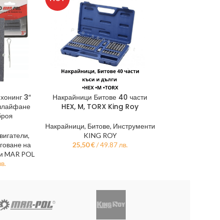
хонинг 3″
Накрайници Битове 40 части
Вложки 1/4″ 
ТА
ДОБАВЯНЕ В КОЛИЧКАТА
ДОБАВЯНЕ В КО
шлайфане
HEX, M, TORX King Roy
отвор за елек
броя
TO
Накрайници, Битове
,
Инструменти
вигатели
,
KING ROY
Вложки
,
Инстр
говане на
25,50
€
/ 49.87 лв.
Куфари с 
и MAR POL
15,30
€
/
лв.