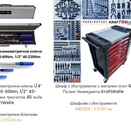
ометрични ключа 1/4”
Шкаф с Инструменти с метален плот 
10-60Nm, 1/2” 40-
Пълни Чекмеджета KraftWelle
на тресчотка 45 зъба
ftWelle
Шкафове с Инструменти
500,50
€
/ 978.89 лв.
ометрични Ключове
/ 370.00 лв.