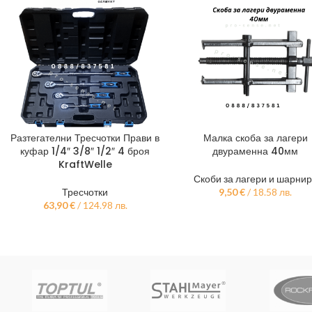
Разтегателни Тресчотки Прави в
Малка скоба за лагери
ДОБАВЯНЕ В КОЛИЧКАТА
ДОБАВЯНЕ В КОЛИЧКАТА
куфар 1/4″ 3/8″ 1/2″ 4 броя
двураменна 40мм
KraftWelle
Скоби за лагери и шарни
Тресчотки
9,50
€
/ 18.58 лв.
63,90
€
/ 124.98 лв.