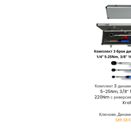
Комплект 3 динам
5-25Nm, 3/8” 
220Nm с реверсив
Kra
Ключове
,
Динам
189,18
€