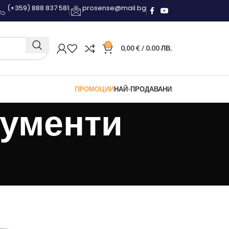
(+359) 888 837 581
prosense@mail.bg
0
0,00
€
/ 0.00 ЛВ.
ПРОМОЦИИ
НАЙ-ПРОДАВАНИ
ументи