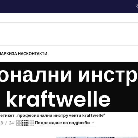
МАРКИ
ЗА НАС
КОНТАКТИ
онални инстр
kraftwelle
 етикет „професионални инструменти kraftwelle“
18
24