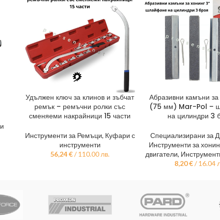
Удължен ключ за клинов и зъбчат
Абразивни камъни за 
ДОБАВЯНЕ В КОЛИЧКАТА
ДОБАВЯНЕ В КОЛИЧКА
ремък – ремъчни ролки със
(75 мм) Mar-Pol – 
сменяеми накрайници 15 части
на цилиндри 3 
ри
Инструменти за Ремъци
,
Куфари с
Специализирани за Д
инструменти
Инструменти за хонин
56,24
€
/ 110.00 лв.
двигатели
,
Инструмент
8,20
€
/ 16.04 