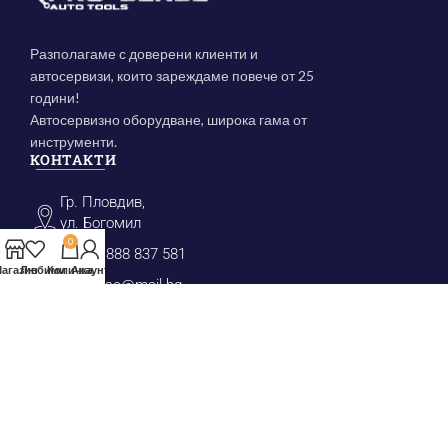
Разполагаме с доверени клиенти и
автосервизи, които зареждаме повече от 25
години!
Автосервизно оборудване, широка гама от
инструменти.
КОНТАКТИ
Гр. Пловдив,
ул. Богомил
0
(+359) 888 837 581
агазин
Любими
Количка
Акаунт
prosense@mail.bg
КАТЕГОРИИ
Инструменти за маслен филтър
Крикове, Преси, Стойки
Скоби за лагери