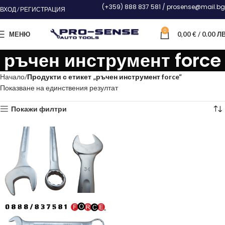
(+359) 888 837 581 / prosense@mail.bg
ВХОД / РЕГИСТРАЦИЯ
0
МЕНЮ
0,00
€
/ 0.00 ЛВ
ръчен инструмент force
Начало
Продукти с етикет „ръчен инструмент force“
Показване на единствения резултат
Покажи филтри