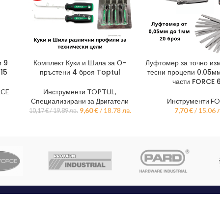
и 9
Комплект Куки и Шила за О-
Луфтомер за точно из
ДОБАВЯНЕ В КОЛИЧКАТА
ДОБАВЯНЕ В КОЛИЧКА
15
пръстени 4 броя Toptul
тесни процепи 0.05м
части FORCE 
RCE
Инструменти TOPTUL
,
Специализирани за Двигатели
Инструменти F
9,60
€
/ 18.78 лв.
7,70
€
/ 15.06 
10,17
€
/ 19.89 лв.
КАТЕГОРИИ