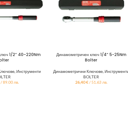
ключ 1/2” 40–220Nm
Динамометричен ключ 1/4” 5-25Nm
olter
Bolter
Ключове
,
Инструменти
Динамометрични Ключове
,
Инструмент
OLTER
BOLTER
/ 89.00 лв.
26,40
€
/ 51.63 лв.