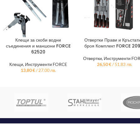
Клещи за скоби водни
Отвертки Прави и Кръстат
ДОБАВЯНЕ В КОЛИЧКАТА
ДОБАВЯНЕ В КОЛИЧКАТА
съединения и маншони FORCE
броя Комплект FORCE 209
62520
Отвертки
,
Инструменти FO
Клещи
,
Инструменти FORCE
26,50
€
/ 51.83 лв.
13,80
€
/ 27.00 лв.
КОНТАКТИ