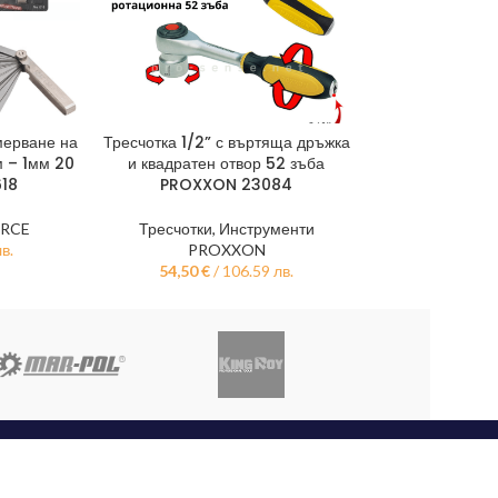
мерване на
Тресчотка 1/2” с въртяща дръжка
Нископрофилен 
ТА
ДОБАВЯНЕ В КОЛИЧКАТА
ДОБАВЯНЕ В КО
м – 1мм 20
и квадратен отвор 52 зъба
595мм с педал
618
PROXXON 23084
Rock
ORCE
Тресчотки
,
Инструменти
Крикове, П
лв.
PROXXON
193,50
€
/
54,50
€
/ 106.59 лв.
ПОЛЕЗНО