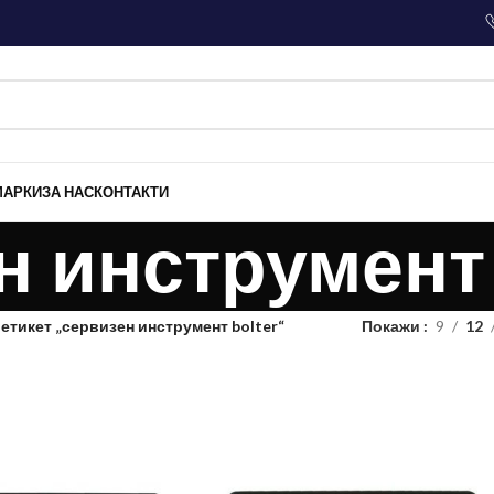
МАРКИ
ЗА НАС
КОНТАКТИ
н инструмент 
 етикет „сервизен инструмент bolter“
Покажи
9
12