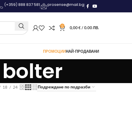
(+359) 888 837 581
prosense@mail.bg
0
0,00
€
/ 0.00 ЛВ.
ПРОМОЦИИ
НАЙ-ПРОДАВАНИ
bolter
18
24