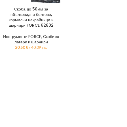
Скоба до 50мм за
ябълковидни болтове,
кормилни накрайници и
шарнири FORCE 62802
Инструменти FORCE
,
Скоби за
лагери и шарнири
20,50
€
/ 40.09 лв.