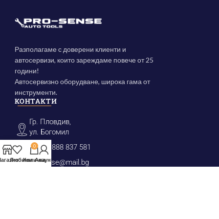
Разполагаме с доверени клиенти и
автосервизи, които зареждаме повече от 25
години!
Автосервизно оборудване, широка гама от
инструменти.
КОНТАКТИ
Гр. Пловдив,
ул. Богомил
(+359) 888 837 581
0
агазин
Любими
Количка
Акаунт
prosense@mail.bg
КАТЕГОРИИ
Инструменти за маслен филтър
Крикове, Преси, Стойки