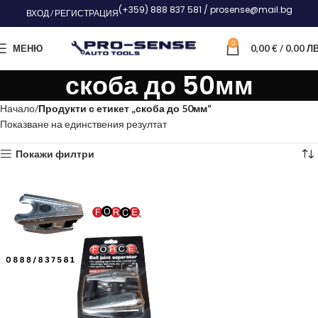
(+359) 888 837 581 / prosense@mail.bg
ВХОД / РЕГИСТРАЦИЯ
0
МЕНЮ
0,00
€
/ 0.00 ЛВ
скоба до 50мм
Начало
Продукти с етикет „скоба до 50мм“
Показване на единствения резултат
Покажи филтри