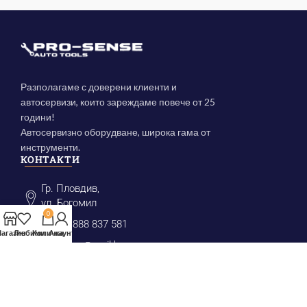
Разполагаме с доверени клиенти и
автосервизи, които зареждаме повече от 25
години!
Автосервизно оборудване, широка гама от
инструменти.
КОНТАКТИ
Гр. Пловдив,
ул. Богомил
0
(+359) 888 837 581
агазин
Любими
Количка
Акаунт
prosense@mail.bg
КАТЕГОРИИ
Инструменти за маслен филтър