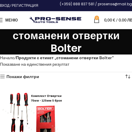
(+359) 888 837 581 / prosense@mail.bg
ВХОД / РЕГИСТРАЦИЯ
0
МЕНЮ
0,00
€
/ 0.00 ЛВ
стоманени отвертки
Bolter
Начало
Продукти с етикет „стоманени отвертки Bolter“
Показване на единствения резултат
Покажи филтри