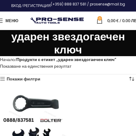
(+359) 888 837 581 / prosense@mail.bg
ВХОД / РЕГИСТРАЦИЯ
0
МЕНЮ
0,00
€
/ 0.00 ЛВ
ударен звездогаечен
ключ
Начало
Продукти с етикет „ударен звездогаечен ключ“
Показване на единствения резултат
Покажи филтри