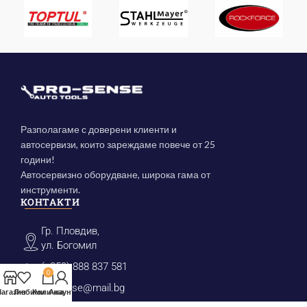
Разполагаме с доверени клиенти и
автосервизи, които зареждаме повече от 25
години!
Автосервизно оборудване, широка гама от
инструменти.
КОНТАКТИ
Гр. Пловдив,
ул. Богомил
(+359) 888 837 581
0
prosense@mail.bg
агазин
Любими
Количка
Акаунт
КАТЕГОРИИ