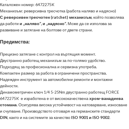
Каталожен номер: 6472275K
Механизъм: реверсивна тресчотка (работа наляво и надясно)
С реверсивен тресчотен (ratchet) механизъм
, който позволява
да работи
и „наляво“, и „надясно“.
Може да се използва за
развиване и затягане на болтове от двете страни.
Предимства:
Прецизно затягане с контрол на въртящия момент.
Двустранно работещ механизъм за по-голямо удобство.
Подходящ за професионална и сервизна употреба.
Компактен размер за работа в ограничени пространства.
Надежден инструмент за автомобилни ремонти и монтажни
дейности.
Динамометричен ключ 1/4 5-25Nm двустранно работещ FORCE
6472275K
е изработена е от висококачествена
хром-ванадиева
стомана
. Осигурява висока устойчивост на натоварване, износване
и счупване. Производството отговаря на германските стандарти
DIN
, както и на системите за качество
ISO 9001 и ISO 9002
.