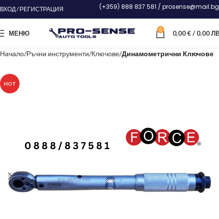
(+359) 888 837 581 / prosense@mail.bg
ВХОД / РЕГИСТРАЦИЯ
0
МЕНЮ
0,00
€
/ 0.00 ЛВ
Начало
Ръчни инструменти
Ключове
Динамометрични Ключове
HOT