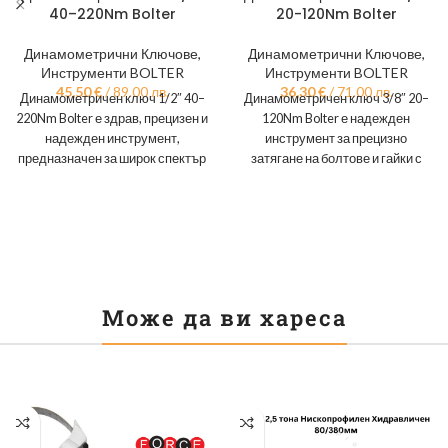
40–220Nm Bolter
20-120Nm Bolter
Динамометрични Ключове
,
Динамометрични Ключове
,
Инструменти BOLTER
Инструменти BOLTER
45,50
€
/ 89.00 лв.
36,30
€
/ 71.00 лв.
Динамометричен ключ 1/2″ 40–
Динамометричен ключ 3/8″ 20–
220Nm Bolter е здрав, прецизен и
120Nm Bolter е надежден
надежден инструмент,
инструмент за прецизно
предназначен за широк спектър
затягане на болтове и гайки с
от приложения, при които е
точно определен въртящ
момент. Подходящ
Може да ви хареса