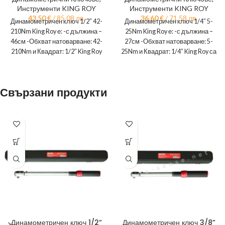
Инструменти KING ROY
Инструменти KING ROY
43,50
€
/ 85.08 лв.
36,60
€
/ 71.58 лв.
Динамометричен ключ 1/2″ 42-
Динамометричен ключ 1/4″ 5-
210Nm King Roy е: -с дължина –
25Nm King Roy е: -с дължина –
46см -Обхват натоварване: 42-
27см -Обхват натоварване: 5-
210Nm и Квадрат: 1/2″ King Roy
25Nm и Квадрат: 1/4″ King Roy са
са
Свързани продукти
Динамометричен ключ 1/2”
Динамометричен ключ 3/8”