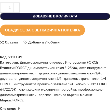
ДОБАВЯНЕ В КОЛИЧКАТА
ОБАДИ СЕ ЗА СВЕТКАВИЧНА ПОРЪЧКА
Сравни
Добави в Любими
Код:
9120049
Категории:
Динамометрични Ключове
,
Инструменти FORCE
Етикети:
FORCE динамометричен ключ 5-25Nm
,
авто инструмент
динамометричен ключ
,
двупосочен динамометричен ключ 1/4
,
двустранен динамометричен ключ 1/4
,
динамометричен ключ 1/4
FORCE
,
инструмент за прецизно затягане 1/4
,
ключ 5-25Nm FORCE
6472275K
,
ключ за фини механични настройки
,
професионален
динамометричен ключ
,
сервизен ключ за въртящ момент
Марка:
FORCE
Сподели: