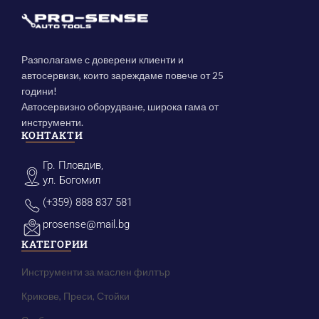
Разполагаме с доверени клиенти и
автосервизи, които зареждаме повече от 25
години!
Автосервизно оборудване, широка гама от
инструменти.
КОНТАКТИ
Гр. Пловдив,
ул. Богомил
(+359) 888 837 581
prosense@mail.bg
КАТЕГОРИИ
Инструменти за маслен филтър
Крикове, Преси, Стойки