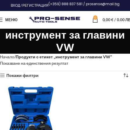
(+359) 888 837 581 / prosense@mail.bg
ВХОД / РЕГИСТРАЦИЯ
0
МЕНЮ
0,00
€
/ 0.00 ЛВ
инструмент за главини
VW
Начало
Продукти с етикет „инструмент за главини VW“
Показване на единствения резултат
Покажи филтри