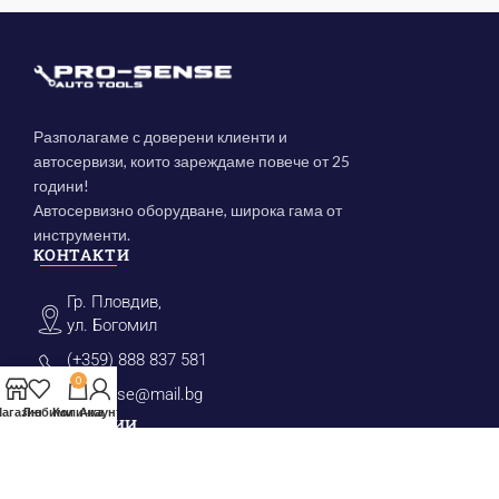
Разполагаме с доверени клиенти и
автосервизи, които зареждаме повече от 25
години!
Автосервизно оборудване, широка гама от
инструменти.
КОНТАКТИ
Гр. Пловдив,
ул. Богомил
(+359) 888 837 581
0
prosense@mail.bg
агазин
Любими
Количка
Акаунт
КАТЕГОРИИ
Инструменти за маслен филтър