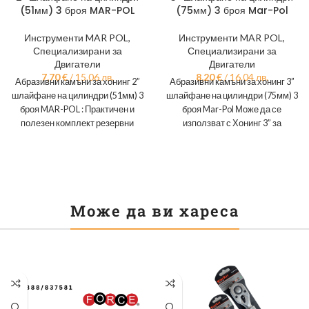
(51мм) 3 броя MAR-POL
(75мм) 3 броя Mar-Pol
Инструменти MAR POL
,
Инструменти MAR POL
,
Специализирани за
Специализирани за
Двигатели
Двигатели
7,70
€
/ 15.06 лв.
8,20
€
/ 16.04 лв.
Абразивни камъни за хонинг 2”
Абразивни камъни за хонинг 3”
шлайфане на цилиндри (51мм) 3
шлайфане на цилиндри (75мм) 3
броя MAR-POL : Практичен и
броя Mar-Pol Може да се
полезен комплект резервни
използват с Хонинг 3” за
абразивни камъни,
Може да ви хареса