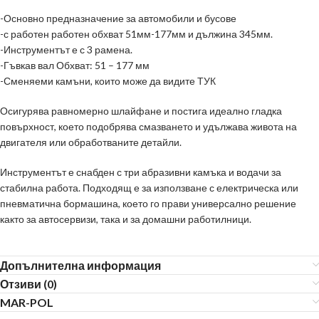
-Основно предназначение за автомобили и бусове
-с работен работен обхват 51мм-177мм и дължина 345мм.
-Инструментът е с 3 рамена.
-Гъвкав вал Обхват: 51 – 177 мм
-Сменяеми камъни, които може да видите
ТУК
Осигурява равномерно шлайфане и постига идеално гладка
повърхност, което подобрява смазването и удължава живота на
двигателя или обработваните детайли.
Инструментът е снабден с три абразивни камъка и водачи за
стабилна работа. Подходящ е за използване с електрическа или
пневматична бормашина, което го прави универсално решение
както за автосервизи, така и за домашни работилници.
Допълнителна информация
Отзиви (0)
MAR-POL