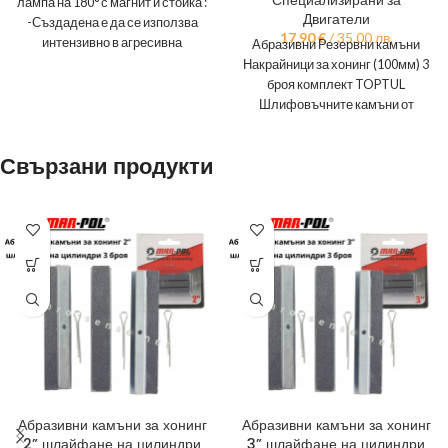
лампа на 180° с магнит и стойка :
Двигатели
-Създадена е да се използва
17,90
€
/ 35.00 лв.
интензивно в агресивна
Абразивни Резервни камъни
Накрайници за хонинг (100мм) 3
броя комплект TOPTUL
Шлифовъчните камъни от
силициев карбид са
предназначени за хонинговане,
Свързани продукти
Абразивни камъни за хонинг
Абразивни камъни за хонинг
2” шлайфане на цилиндри
3” шлайфане на цилиндри