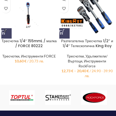
Тресчотка 1/4″ 155mmL / малка
Разтегателна Тресчотка 1/2” и
/ FORCE 80222
1/4″ Телескопична King Roy
Тресчотки
,
Инструменти FORCE
Тресчотки
,
Удължители/
10,60
€
/ 20.73 лв.
Въртоци
,
Инструменти
RockForce
12,73
€
–
20,40
€
/ 24.90 - 39.90
лв.