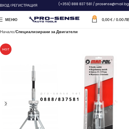
(+359) 888 837 581 / prosense@mail.bg
ВХОД / РЕГИСТРАЦИЯ
0
МЕНЮ
0,00
€
/ 0.00 ЛВ
Начало
Специализирани за Двигатели
HOT