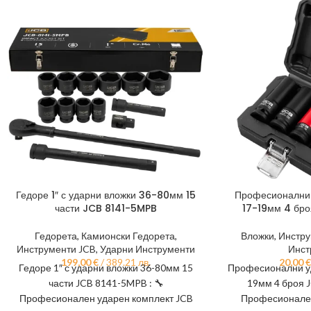
Гедоре 1″ с ударни вложки 36-80мм 15
Професионални 
части JCB 8141-5MPB
17-19мм 4 бр
Гедорета
,
Камионски Гедорета
,
Вложки
,
Инстру
Инструменти JCB
,
Ударни Инструменти
Инст
199,00
€
/ 389.21 лв.
20,00
€
Гедоре 1″ с ударни вложки 36-80мм 15
Професионални уд
части JCB 8141-5MPB : 🔧
19мм 4 броя J
Професионален ударен комплект JCB
Професионален