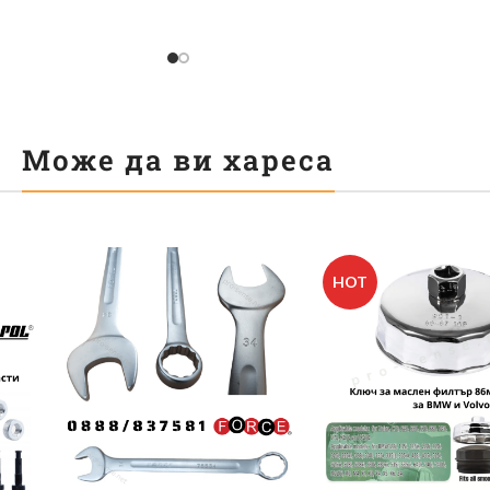
и – Тънкостенни с
MO) за максимална здравина
лоново
Може да ви хареса
HOT