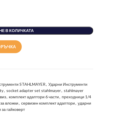
НЕ В КОЛИЧКАТА
ОРЪЧКА
струменти STAHLMAYER
,
Ударни Инструменти
ty
,
socket adapter set stahlmayer
,
stahlmayer
рвиз
,
комплект адаптори 6 части
,
преходници 1/4
за вложки
,
сервизен комплект адаптори
,
ударни
 за гайковерт