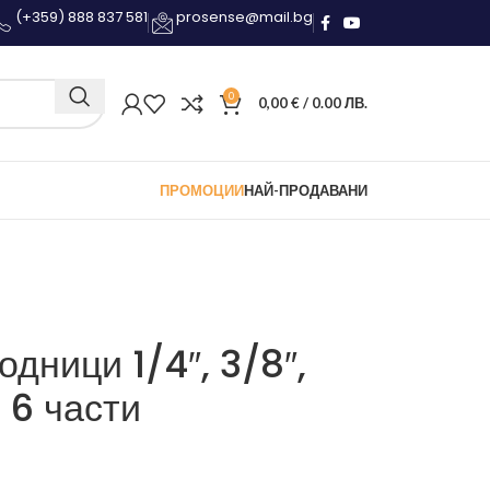
(+359) 888 837 581
prosense@mail.bg
0
0,00
€
/ 0.00 ЛВ.
ПРОМОЦИИ
НАЙ-ПРОДАВАНИ
дници 1/4″, 3/8″,
и 6 части