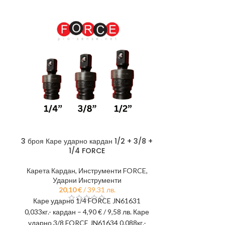
HOT
3 броя Каре ударно кардан 1/2 + 3/8 +
Вложка за
1/4 FORCE
Mercedes CL
Карета Кардан
,
Инструменти FORCE
,
Ударни Инструменти
Вложки
,
Инстр
20,10
€
/ 39.31 лв.
И
9,
Каре ударно 1/4 FORCE JN61631
Специализира
0,033кг.- кардан – 4,90 € / 9,58 лв. Каре
джанти на М
ударно 3/8 FORCE JN61634 0,088кг.-