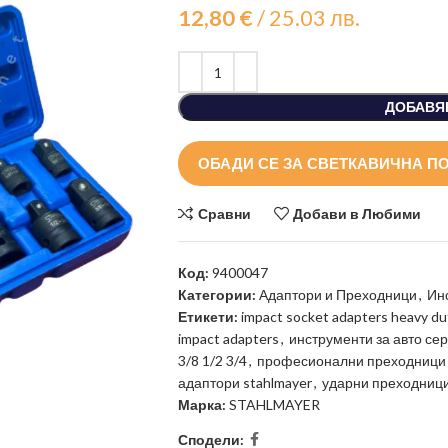
12,80
€
/ 25.03 лв.
ДОБАВЯ
ОБАДИ СЕ ЗА СВЕТКАВИЧНА П
Сравни
Добави в Любими
Код:
9400047
Категории:
Адаптори и Преходници
,
Ин
Етикети:
impact socket adapters heavy du
impact adapters
,
инструменти за авто се
3/8 1/2 3/4
,
професионални преходници 
адаптори stahlmayer
,
ударни преходници
Марка:
STAHLMAYER
Сподели: