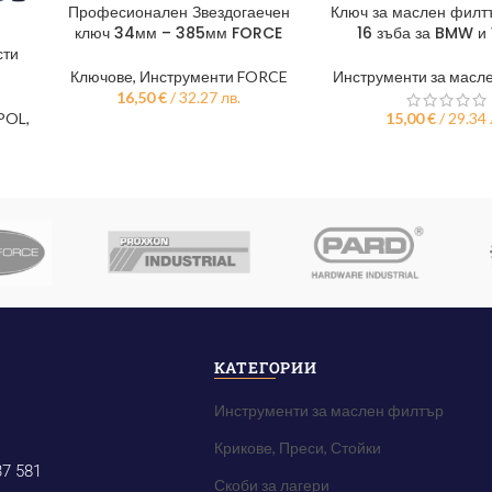
Професионален Звездогаечен
Ключ за маслен филт
ДОБАВЯНЕ В КОЛИЧКАТА
ДОБАВЯНЕ В КОЛИЧКА
ключ 34мм – 385мм FORCE
16 зъба за BMW и
сти
Ключове
,
Инструменти FORCE
Инструменти за масл
16,50
€
/ 32.27 лв.
 POL
,
15,00
€
/ 29.34 
КАТЕГОРИИ
Инструменти за маслен филтър
Крикове, Преси, Стойки
37 581
Скоби за лагери