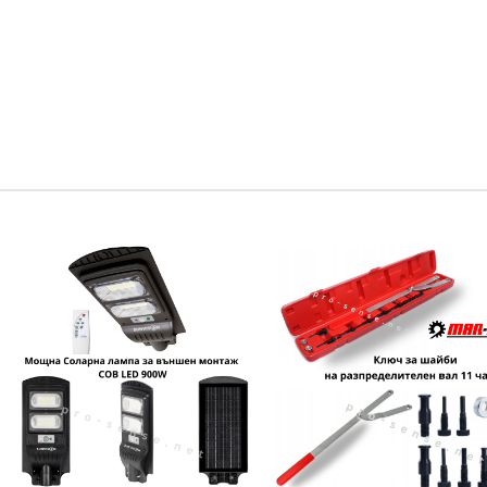
8141-5MPB , 1″ –
дълбоки вложк
теф