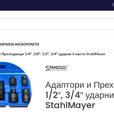
МАРКИ
ЗА НАС
КОНТАКТИ
Преходници 1/4″, 3/8″, 1/2″, 3/4″ ударни 6 части StahlMayer
Адаптори и Прехо
1/2″, 3/4″ ударн
StahlMayer