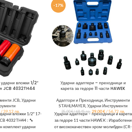
-17%
ударни вложки 1/2″
Ударни адаптери – преходници и
оя JCB 4032TH44
карета за гедоре 11 части HAWEK
менти JCB
,
Ударни
Адаптори и Преходници
,
Инструменти
рументи
STAHLMAYER
,
Ударни Инструменти
/ 39.12 лв.
29,00
€
/ 56.72 лв.
35,00
€
/ 68.45 лв.
арни вложки 1/2″ 17-
Ударни адаптери – преходници и карета
CB 4032TH44 : 🔧
за гедоре 11 части HAWEK : Изработени
 комплект ударни
от висококачествен хром-молибден (CR-