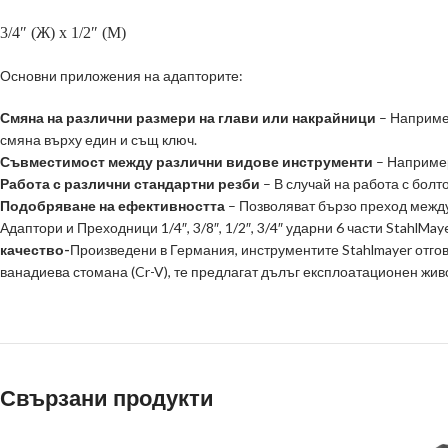
3/4″ (Ж) х 1/2″ (M)
Основни приложения на адапторите:
Смяна на различни размери на глави или накрайници
– Например
смяна върху един и същ ключ.
Съвместимост между различни видове инструменти
– Например
Работа с различни стандартни резби
– В случай на работа с болт
Подобряване на ефективността
– Позволяват бързо преход между
Адаптори и Преходници 1/4″, 3/8″, 1/2″, 3/4″ ударни 6 части StahlMa
качество-
Произведени в Германия, инструментите Stahlmayer отгов
ванадиева стомана (Cr-V), те предлагат дълъг експлоатационен живо
Свързани продукти