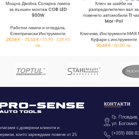
Мощна Двойна Соларна лампа
Ключ за шайби на
ОПЦИИ
ДОБАВЯНЕ В КОЛИЧКАТА
за външен монтаж COB LED
разпределителен вал за
900W
повечето автомобили 11 ча
Mar-Pol
Работни лампи и огледала
,
Електрически Инструменти
Ключове
,
Инструменти MAR
28,58
€
–
71,53
€
/ 55.90 - 139.90
Куфари с инструменти
лв.
30,68
€
/ 60.00 лв.
КОНТАКТИ
Гр. Пловдив,
ул. Богомил
лагаме с доверени клиенти и
(+359) 888 8
ервизи, които зареждаме повече от 25