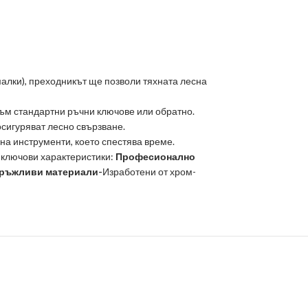
малки), преходникът ще позволи тяхната лесна
към стандартни ръчни ключове или обратно.
осигуряват лесно свързване.
на инструменти, което спестява време.
 ключови характеристики:​
Професионално
ръжливи материали-
Изработени от хром-