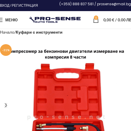
(+359) 888 837 581 / prosense@mail.bg
ВХОД / РЕГИСТРАЦИЯ
0
МЕНЮ
0,00
€
/ 0.00 ЛВ
Начало
Куфари с инструменти
-31%