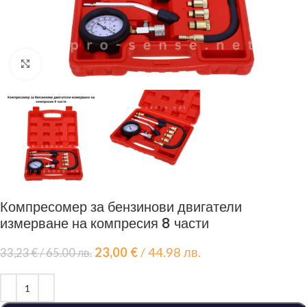
Click to enlarge
Компресомер за бензинови двигатели
измерване на компресия 8 части
23,00
€
/ 44.98 лв.
33,23
€
/ 65.00 лв.