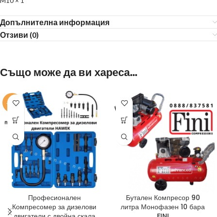
M10 × 1
Допълнителна информация
Отзиви (0)
Също може да ви хареса…
-20%
Професионален
Бутален Компресор 90
Компресомер за дизелови
литра Монофазен 10 бара
двигатели с двойна скала
FINI