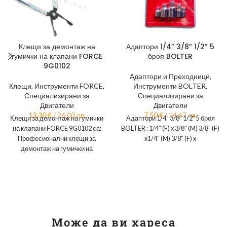
Клещи за демонтаж на
Адаптори 1/4” 3/8” 1/2” 5
гумички на клапани FORCE
броя BOLTER
9G0102
Адаптори и Преходници
,
Клещи
,
Инструменти FORCE
,
Инструменти BOLTER
,
Специализирани за
Специализирани за
Двигатели
Двигатели
13,30
€
/ 26.00 лв.
7,50
€
/ 14.67 лв.
Клещи за демонтаж на гумички
Адаптори 1/4” 3/8” 1/2” 5 броя
на клапани FORCE 9G0102 са:
BOLTER : 1/4” (F) x 3/8” (M) 3/8” (F)
Професионални клещи за
x1/4” (M) 3/8” (F) x
демонтаж на гумички на
клапани, изработени от
Може да ви хареса