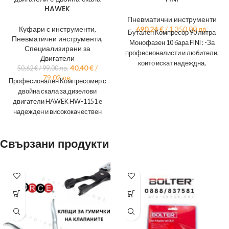
HAWEK
Пневматични инструменти
Куфари с инструменти
,
690,24
€
/ 1,350.00 лв.
Бутален Компресор 90 литра
Пневматични инструменти
,
Монофазен 10 бара FINI : -За
Специализирани за
професионалисти и любители,
Двигатели
които искат надеждна,
40,40
€
/
50,62
€
/ 99.00 лв.
високопроизводителна и
79.02 лв.
Професионален Компресомер с
дълготрайна машина.
двойна скала за дизелови
двигатели HAWEK HW-1151 е
надежден и висококачествен
инструмент, проектиран за
професионална диагностика на
Свързани продукти