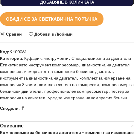
ДОБАВЯНЕ В КОЛИЧКАТА
ОБАДИ СЕ ЗА СВЕТКАВИЧНА ПОРЪЧКА
Сравни
Добави в Любими
Код:
9400061
Категории:
Куфари с инструменти
,
Специализирани за Двигатели
Етикети:
авто инструмент компресомер
,
диагностика на двигател
компресия
,
измервател на компресия бензинов двигател
,
инструмент за диагностика на двигател
,
комплект за измерване на
компресия 8 части
,
комплект за тест на компресия
,
компресомер за
бензинови двигатели
,
професионален компресометър
,
тестер за
компресия на двигател
,
уред за измерване на компресия бензин
Сподели:
Описание
Компресомер
за бензинови двигатели – комплект за измерване