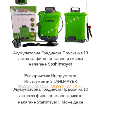
Акумулаторна Градинска Пръскачка 10
Ключове за 
литра за фино пръскане и високо
14мм; 1
налягане Stahlmayer
Инструмент
Електрически Инструменти
,
Инструменти STAHLMAYER
35,74
€
/ 69.9
35,00
€
/ 68.45 лв.
55,00
€
/ 107.57 лв.
Ключове за тръ
Акумулаторна Градинска Пръскачка 10
17мм; 19мм H
литра за фино пръскане и високо
за отвиване и
налягане Stahlmayer : -Може да се
използва за пръскане на