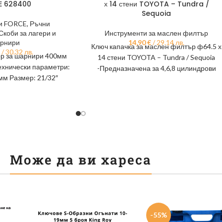
E 628400
х 14 стени TOYOTA – Tundra /
Sequoia
и FORCE
,
Ръчни
Скоби за лагери и
Инструменти за маслен филтър
рнири
14,90
€
/ 29.14 лв.
Ключ капачка за маслен филтър ф64.5 х
/ 30.32 лв.
ор за шарнири 400мм
14 стени TOYOTA – Tundra / Sequoia
ехнически параметри:
-Предназначена за 4,6,8 цилиндрови
мм Размер: 21/32″
Toyota двигатели
ром-ванадий) стомана
егло:
Може да ви хареса
-55%