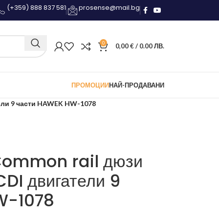
(+359) 888 837 581
prosense@mail.bg
0
0,00
€
/ 0.00 ЛВ.
ПРОМОЦИИ
НАЙ-ПРОДАВАНИ
тели 9 части HAWEK HW-1078
 Common rail дюзи
DI двигатели 9
W-1078