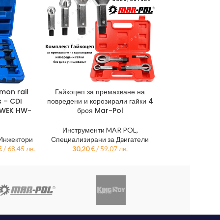
mon rail
Гайкоцеп за премахване на
Магнитен Град
ТА
ДОБАВЯНЕ В КОЛИЧКАТА
ДОБАВЯНЕ В КО
 – CDI
повредени и корозирали гайки 4
1/2″ – 0° до 
HAWEK HW-
броя Mar-Pol
прецизно из
9G
Инструменти MAR POL
,
/Инжектори
Специализирани за Двигатели
Инструме
€
/ 68.45 лв.
30,20
€
/ 59.07 лв.
Специализиран
21,50
€
/