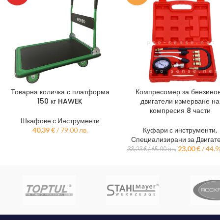
Товарна количка с платформа
Компресомер за бензино
ДОБАВЯНЕ В КОЛИЧКАТА
ДОБАВЯНЕ В КОЛИЧКАТА
150 кг HAWEK
двигатели измерване на
компресия 8 части
Шкафове с Инструменти
40,39
€
/ 79.00 лв.
Куфари с инструменти
,
Специализирани за Двигат
23,00
€
/ 44.9
33,23
€
/ 65.00 лв.