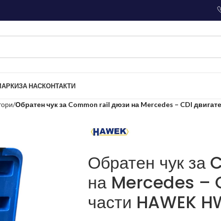
МАРКИ
ЗА НАС
КОНТАКТИ
тори
Обратен чук за Common rail дюзи на Mercedes – CDI двига
Обратен чук за
на Mercedes – C
части HAWEK H