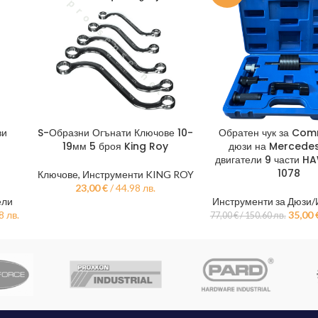
ви
S-Образни Огънати Ключове 10-
Обратен чук за Com
ДОБАВЯНЕ В КОЛИЧКАТА
ДОБАВЯНЕ В КОЛИЧКА
19мм 5 броя King Roy
дюзи на Mercedes
двигатели 9 части 
1078
Ключове
,
Инструменти KING ROY
23,00
€
/ 44.98 лв.
ели
Инструменти за Дюзи
8 лв.
35,00
77,00
€
/ 150.60 лв.