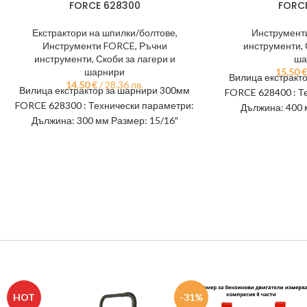
FORCE 628300
FORC
Екстрактори на шпилки/болтове
,
Инструмент
Инструменти FORCE
,
Ръчни
инструменти
,
инструменти
,
Скоби за лагери и
ша
шарнири
15,50
€
Вилица екстракт
14,50
€
/ 28.36 лв.
Вилица екстрактор за шарнири 300мм
FORCE 628400 : Т
FORCE 628300 : Технически параметри:
Дължина: 400 
Дължина: 300 мм Размер: 15/16″
Материал: Cr-V (х
Материал: CrV (хром-ванадий) Тегло:
Т
760
HOT
-31%