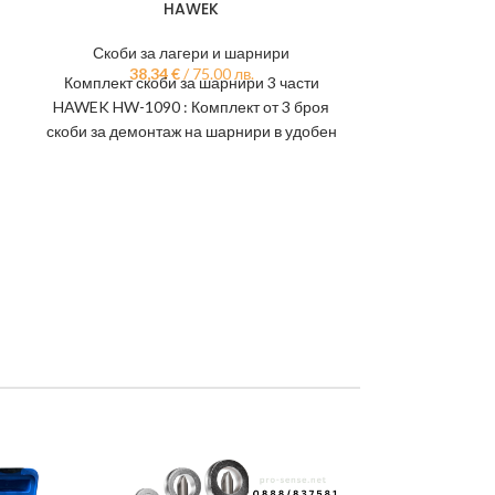
HAWEK
HAWEK- BM
Hyundai, T
Скоби за лагери и шарнири
38,34
€
/ 75.00 лв.
Скоби за
Комплект скоби за шарнири 3 части
Специализ
HAWEK HW-1090 : Комплект от 3 броя
33,
Скоба за клап
скоби за демонтаж на шарнири в удобен
HAWEK- BMW, S
Toyota, Ford, R