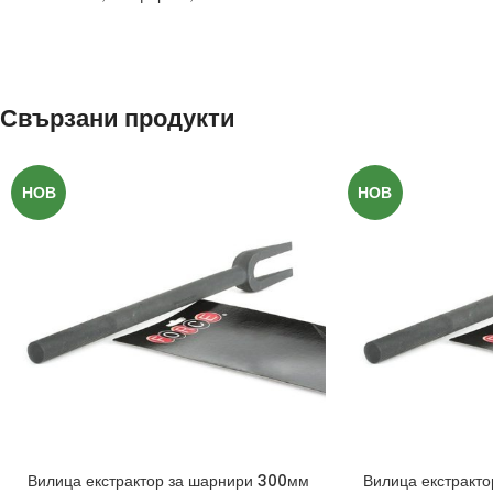
ефективна при употреба електрическа
гръбна пръскачка с
Свързани продукти
НОВ
НОВ
Вилица екстрактор за шарнири 300мм
Вилица екстракт