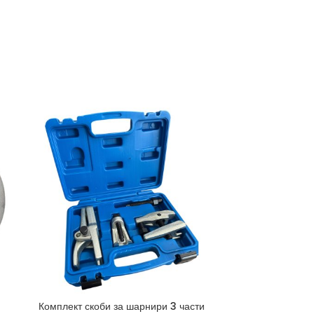
Комплект скоби за шарнири 3 части
Скоба за клап