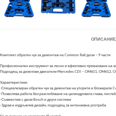
ОПИСАНИЕ
Комплект обратен чук за демонтаж на Common Rail дюзи
– 9 части
Професионален инструмент за лесно и ефективно премахване на за
Подходящ за дизелови двигатели Mercedes CDI – OM611, OM612, O
Характеристики:
-Специализиран обратен чук за демонтаж на упорити и блокирали C
-Позволява работа без разглобяване на цилиндровата глава, пестей
-Съвместим с дюзи Bosch и други системи
-Здрав и издръжлив дизайн, подходящ за интензивна употреба
Съдържание на комплекта (9 части):