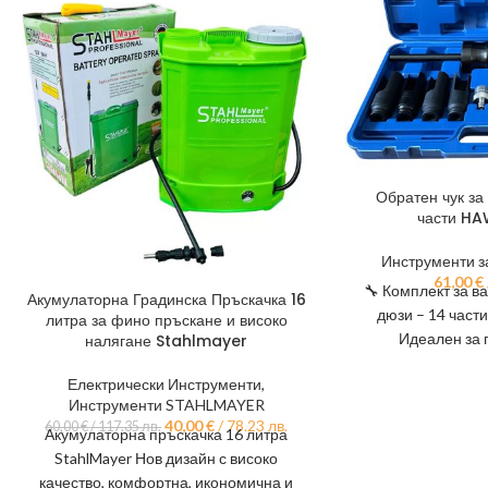
Обратен чук за
части HA
Инструменти з
61,00
€
🔧 Комплект за в
Акумулаторна Градинска Пръскачка 16
дюзи – 14 части
литра за фино пръскане и високо
Идеален за
налягане Stahlmayer
авто
Електрически Инструменти
,
Инструменти STAHLMAYER
40,00
€
/ 78.23 лв.
60,00
€
/ 117.35 лв.
Акумулаторна пръскачка 16 литра
StahlMayer Нов дизайн с високо
качество, комфортна, икономична и