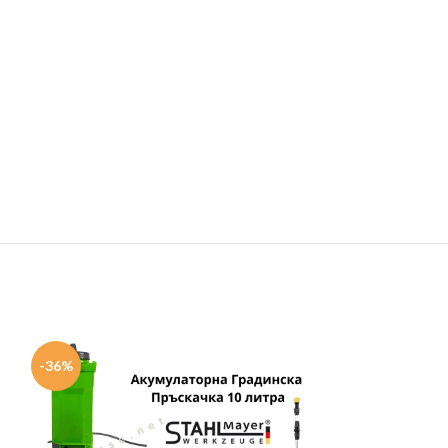
-36%
-20%