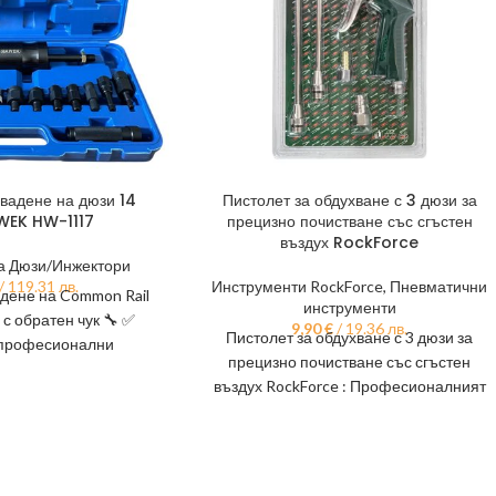
 вадене на дюзи 14
Пистолет за обдухване с 3 дюзи за
WEK HW-1117
прецизно почистване със сгъстен
въздух RockForce
а Дюзи/Инжектори
/ 119.31 лв.
Инструменти RockForce
,
Пневматични
адене на Common Rail
инструменти
 с обратен чук 🔧 ✅
9,90
€
/ 19.36 лв.
Пистолет за обдухване с 3 дюзи за
 професионални
прецизно почистване със сгъстен
сервизи
въздух RockForce : Професионалният
пистолет за обдухване със сгъстен