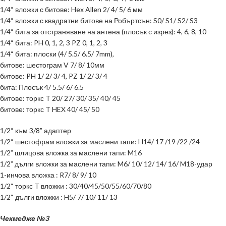
1/4“ вложки с битове: Hex Allen 2/ 4/ 5/ 6 мм
1/4“ вложки с квадратни битове на Робъртсън: S0/ S1/ S2/ S3
1/4“ бита за отстраняване на антена (плосък с изрез): 4, 6, 8, 10
1/4“ бита: PH 0, 1, 2, 3 PZ 0, 1, 2, 3
1/4“ бита: плоски (4/ 5.5/ 6.5/ 7mm),
битове: шестограм V 7/ 8/ 10мм
битове: PH 1/ 2/ 3/ 4, PZ 1/ 2/ 3/ 4
бита: Плосък 4/ 5.5/ 6/ 6.5
битове: торкс T 20/ 27/ 30/ 35/ 40/ 45
битове: торкс T HEX 40/ 45/ 50
1/2“ към 3/8” адаптер
1/2“ шестофрам вложки за маслени тапи: H14/ 17 /19 /22 /24
1/2” шлицова вложка за маслени тапи: M16
1/2” дълги вложки за маслени тапи: M6/ 10/ 12/ 14/ 16/ M18-удар
1-инчова вложка : R7/ 8/ 9/ 10
1/2“ торкс T вложки : 30/40/45/50/55/60/70/80
1/2“ дълги вложки : H5/ 7/ 10/ 11/ 13
Чекмедже
№
3