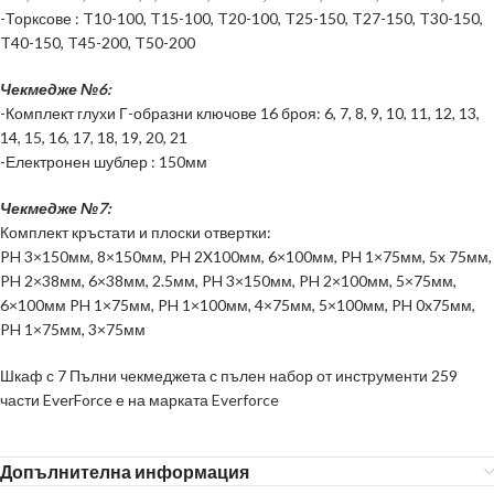
-Торксове : T10-100, T15-100, T20-100, T25-150, T27-150, T30-150,
T40-150, T45-200, T50-200
Чекмедже
№
6:
-Комплект глухи Г-образни ключове 16 броя: 6, 7, 8, 9, 10, 11, 12, 13,
14, 15, 16, 17, 18, 19, 20, 21
-Електронен шублер : 150мм
Чекмедже
№
7:
Комплект кръстати и плоски отвертки:
PH 3×150мм, 8×150мм, PH 2X100мм, 6×100мм, PH 1×75мм, 5x 75мм,
PH 2×38мм, 6×38мм, 2.5мм, PH 3×150мм, PH 2×100мм, 5×75мм,
6×100мм PH 1×75мм, PH 1×100мм, 4×75мм, 5×100мм, PH 0x75мм,
PH 1×75мм, 3×75мм
Шкаф с 7 Пълни чекмеджета с пълен набор от инструменти 259
части EverForce е на марката
Everforce
Допълнителна информация