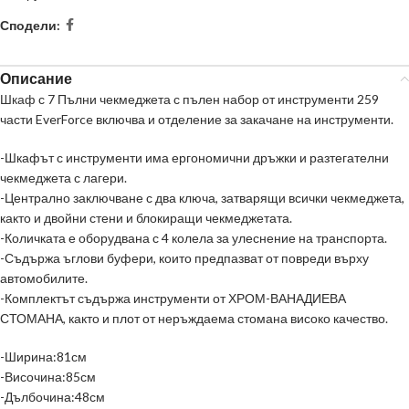
Сподели:
Описание
Шкаф
с 7 Пълни чекмеджета с пълен набор от инструменти 259
части EverForce включва и отделение за закачане на инструменти.
-Шкафът с инструменти има ергономични дръжки и разтегателни
чекмеджета с лагери.
-Централно заключване с два ключа, затварящи всички чекмеджета,
както и двойни стени и блокиращи чекмеджетата.
-Количката е оборудвана с 4 колела за улеснение на транспорта.
-Съдържа ъглови буфери, които предпазват от повреди върху
автомобилите.
-Комплектът съдържа инструменти от ХРОМ-ВАНАДИЕВА
СТОМАНА, както и плот от неръждаема стомана високо качество.
-Ширина:81см
-Височина:85см
-Дълбочина:48см