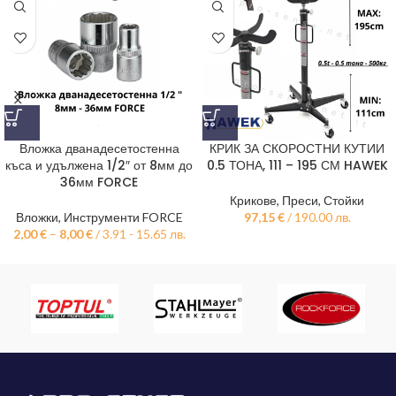
Вложка дванадесетостенна
КРИК ЗА СКОРОСТНИ КУТИИ
къса и удължена 1/2″ от 8мм до
0.5 ТОНА, 111 – 195 СМ HAWEK
36мм FORCE
Крикове, Преси, Стойки
Вложки
,
Инструменти FORCE
97,15
€
/ 190.00 лв.
2,00
€
–
8,00
€
/ 3.91 - 15.65 лв.