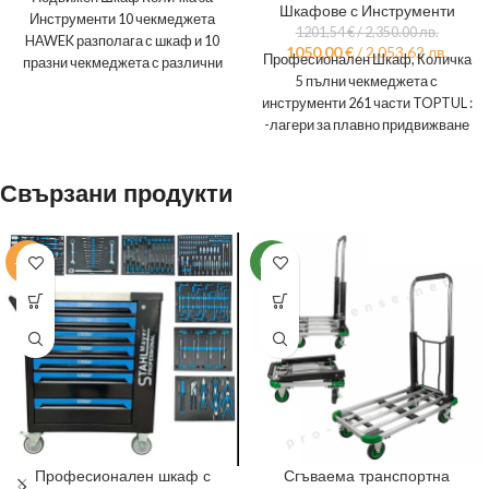
Шкафове с Инструменти
Инструменти 10 чекмеджета
1201,54
€
/ 2,350.00 лв.
HAWEK разполага с шкаф и 10
1050,00
€
/ 2,053.62 лв.
Професионален Шкаф, Количка
празни чекмеджета с различни
5 пълни чекмеджета с
размери Има и
инструменти 261 части TOPTUL :
-лагери за плавно придвижване
на отделенията,
товароносимост 30кг
Свързани продукти
-10%
НОВ
Професионален шкаф с
Сгъваема транспортна