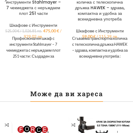
инструменти Stahlmayer –
количка с телескопична
7 чекмеджета с неръждаем
дръжка HAWEK – здрава,
плот 251 части
компактна и удобна за
всекидневна употреба
Шкафове с Инструменти
475,00
€
/
Шкафове с Инструменти
525,00
€
/ 1,026.81 лв.
929.02 лв.
59,00
€
/ 115.39 лв.
Професионален шкаф с
Сгъваема транспортна количка
инструменти Stahlmayer – 7
с телескопична дръжка HAWEK
чекмеджета с неръждаем плот
– здрава, компактна и удобна за
251 части : Създаден за
всекидневна употреба :
специалисти, които държат на
Транспортната количка е
създадена
Може да ви хареса