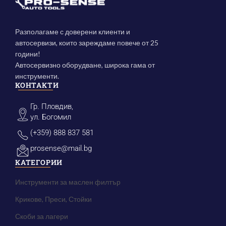
Разполагаме с доверени клиенти и
автосервизи, които зареждаме повече от 25
години!
Автосервизно оборудване, широка гама от
инструменти.
КОНТАКТИ
Гр. Пловдив,
ул. Богомил
(+359) 888 837 581
prosense@mail.bg
КАТЕГОРИИ
Инструменти за маслен филтър
Крикове, Преси, Стойки
Скоби за лагери