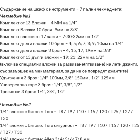
Съдържание на шкаф с инструменти – 7 пълни чекмеджета:
Чекмедже
№
1
Комплект от 13
Вложки
– 4 MM на 1/4”
Комплект Вложки 10 броя -9мм на 3/8”
Комплект вложки от 17 части – 7-30-32мм на 1/2”
Комплект дълги вложки 10 броя – ‎4; 5; 6; 7; 8; 9; 10мм на 1/4”
Комплект дълги вложки 8 броя – ‎4; 15; 17; 19мм на 3/8″
Комплект от 13 дълги вложки – 19; 21; 22мм на 1/2“
(включва специални вложки за развиване(птвиване) на лети джанти,
със завършек на мек материал, за да не се повредят джантите)
Удължения 3 броя: 1/4″-100мм, 3/8″-150мм , 1/2″-125мм
Универсално каре
3 броя: 1/4″, 3/8″, 1/2″
Тресчотки
3 броя: 1/4″, 3/8″, 1/2″
Чекмедже
№
2
1/4“ вложки с битове: Torx – T8 / T9 / T10 / T15 / T20 / T25 / T27 /
T30
1/4“ вложки с битове: Torx сигурност – T8 / T9 / T10 / T15 / T20 / T25
/ T27 / T30
1/4“ вложки с битове: Allen 3/ 4/ 5/ 6/ 7/ 8 мм