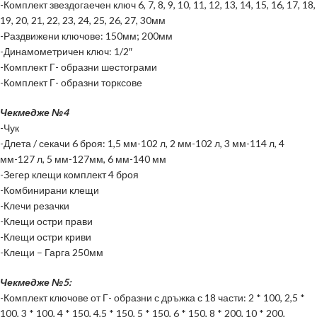
-Комплект звездогаечен ключ 6, 7, 8, 9, 10, 11, 12, 13, 14, 15, 16, 17, 18,
19, 20, 21, 22, 23, 24, 25, 26, 27, 30мм
-Раздвижени ключове: 150мм; 200мм
-Динамометричен ключ: 1/2″
-Комплект Г- образни шестограми
-Комплект Г- образни торксове
Чекмедже
№
4
-Чук
-Длета / секачи 6 броя: 1,5 мм-102 л, 2 мм-102 л, 3 мм-114 л, 4
мм-127 л, 5 мм-127мм, 6 мм-140 мм
-Зегер клещи комплект 4 броя
-Комбинирани клещи
-Клечи резачки
-Клещи остри прави
-Клещи остри криви
-Клещи – Гарга 250мм
Чекмедже
№
5:
-Комплект ключове от Г- образни с дръжка с 18 части: 2 * 100, 2,5 *
100, 3 * 100, 4 * 150, 4,5 * 150, 5 * 150, 6 * 150, 8 * 200, 10 * 200,