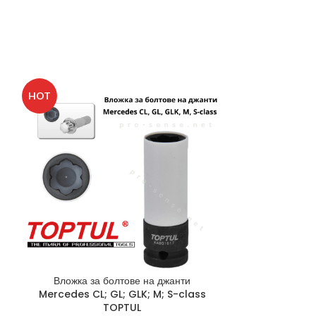
HOT
HOT
Вложка за болтове на джанти
Гедоре 3/4”
Mercedes CL; GL; GLK; M; S-class
Шестостен
TOPTUL