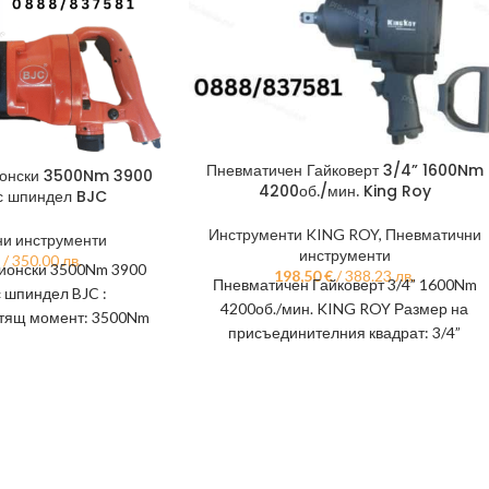
Пневматичен Гайковерт 3/4” 1600Nm
мионски 3500Nm 3900
4200об./мин. King Roy
ъс шпиндел BJC
Инструменти KING ROY
,
Пневматични
и инструменти
инструменти
/ 350.00 лв.
мионски 3500Nm 3900
198,50
€
/ 388.23 лв.
Пневматичен Гайковерт 3/4” 1600Nm
с шпиндел BJC :
4200об./мин. KING ROY Размер на
тящ момент: 3500Nm
присъединителния квадрат: 3/4”
д на въздух: 269L
Скорост: 4 200 об./мин. Максимален
райник:
въртящ момент: 1600