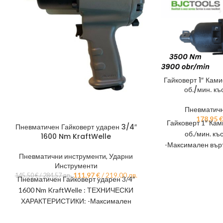
Гайковерт 1″ Ка
об./мин. к
Пневматичн
178,95
€
Гайковерт 1″ Ка
Пневматичен Гайковерт ударен 3/4″
об./мин. къ
1600 Nm KraftWelle
-Максимален вър
-Среден разхо
Пневматични инструменти
,
Ударни
Инструменти
-Нак
111,97
€
/ 219.00 лв.
145,50
€
/ 284.57 лв.
Пневматичен Гайковерт ударен 3/4″
1600 Nm KraftWelle : ТЕХНИЧЕСКИ
ХАРАКТЕРИСТИКИ: -Максимален
въртящ момент: 1600 Nm -Обороти:
4600 об/мин -Работно налягане: