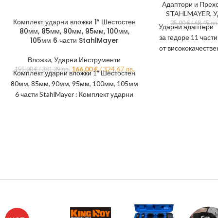
Адаптори и Прех
STAHLMAYER
,
У
Комплект ударни вложки 1″ Шестостен
35,00
€
/ 68.45 лв
Ударни адаптери –
80мм, 85мм, 90мм, 95мм, 100мм,
за гедоре 11 част
105мм 6 части StahlMayer
от висококачестве
MO) за макс
Вложки
,
Ударни Инструменти
166,00
€
/ 324.67 лв.
195,00
€
/ 381.39 лв.
Комплект ударни вложки 1″ Шестостен
80мм, 85мм, 90мм, 95мм, 100мм, 105мм
6 части StahlMayer : Комплект ударни
вложки от 6