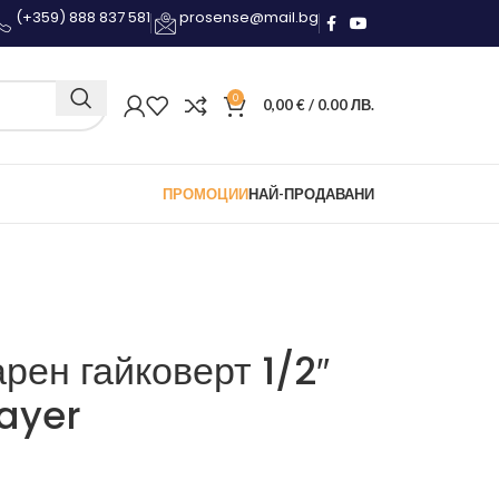
(+359) 888 837 581
prosense@mail.bg
0
0,00
€
/ 0.00 ЛВ.
ПРОМОЦИИ
НАЙ-ПРОДАВАНИ
рен гайковерт 1/2″
ayer