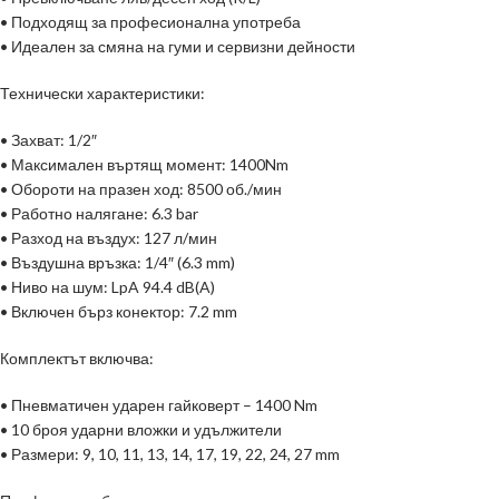
• Подходящ за професионална употреба
• Идеален за смяна на гуми и сервизни дейности
Технически характеристики:
• Захват: 1/2″
• Максимален въртящ момент: 1400Nm
• Обороти на празен ход: 8500 об./мин
• Работно налягане: 6.3 bar
• Разход на въздух: 127 л/мин
• Въздушна връзка: 1/4″ (6.3 mm)
• Ниво на шум: LpA 94.4 dB(A)
• Включен бърз конектор: 7.2 mm
Комплектът включва:
• Пневматичен ударен гайковерт – 1400 Nm
• 10 броя ударни вложки и удължители
• Размери: 9, 10, 11, 13, 14, 17, 19, 22, 24, 27 mm