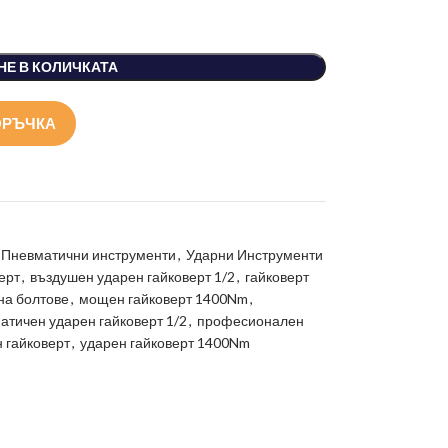
НЕ В КОЛИЧКАТА
ОРЪЧКА
Пневматични инструменти
,
Ударни Инструменти
ерт
,
въздушен ударен гайковерт 1/2
,
гайковерт
на болтове
,
мощен гайковерт 1400Nm
,
атичен ударен гайковерт 1/2
,
професионален
 гайковерт
,
ударен гайковерт 1400Nm