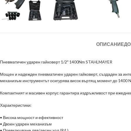
ОПИСАНИЕ
ДО
Пневматичен ударен
гайковерт
1/2″ 1400Nm
STAHLMAYER
Мощен и надежден пневматичен ударен гайковерт, създаден за инт
механизъм инструментът осигурява висок въртящ момент до 1400 Nm
Компактният и масивен корпус гарантира издръжливост при ежеднев
Характеристики:
• Висока мощност и ефективност
• Двоен ударен механизъм
• Превключване ляв/десен ход (R/L)