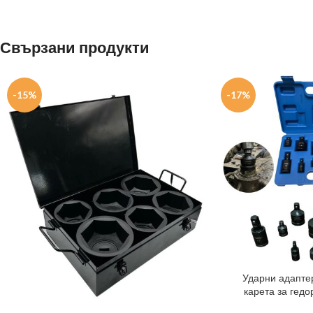
Свързани продукти
-15%
-17%
Ударни адапте
карета за гедо