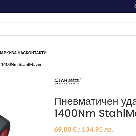
МАРКИ
ЗА НАС
КОНТАКТИ
″ 1400Nm StahlMayer
Пневматичен уда
1400Nm StahlM
69,00
€
/ 134.95 лв.