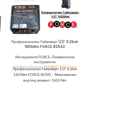
Професионален Гайковерт 1/2″ 6.2bar
Пневматичен 
1655Nm FORCE 82542
700 Nm
Инструменти FORCE
,
Пневматични
Пневмат
инструменти
58,
Пневматичен Уд
215,00
€
/ 420.50 лв.
229,90
€
/ 449.65 лв.
Професионален Гайковерт 1/2″ 6.2bar
Nm ROTAKE 
1655Nm FORCE 82542 : -Максимален
характеристики
въртящ момент: 1655 Nm
-6 Bar -Сила
-Присъединителен захват на квадрата:
1/2” -8000 об./мин.