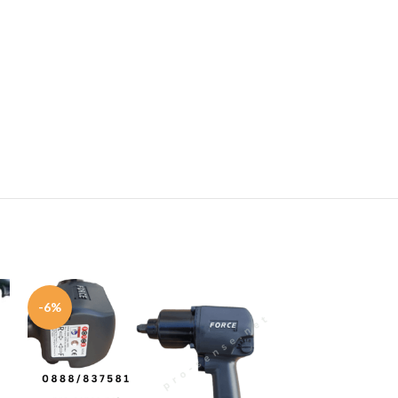
-6%
HOT