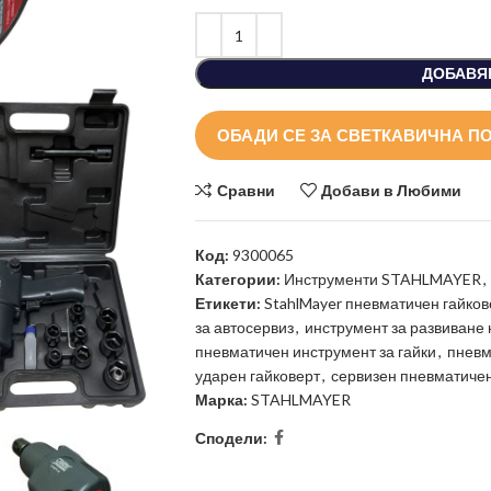
ДОБАВЯ
ОБАДИ СЕ ЗА СВЕТКАВИЧНА П
Сравни
Добави в Любими
Код:
9300065
Категории:
Инструменти STAHLMAYER
,
Етикети:
StahlMayer пневматичен гайков
за автосервиз
,
инструмент за развиване 
пневматичен инструмент за гайки
,
пневм
ударен гайковерт
,
сервизен пневматичен
Марка:
STAHLMAYER
Сподели: