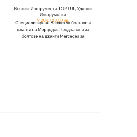
Вложки
,
Гедор
Вложки
,
Инструменти TOPTUL
,
Ударни
Удар
Инструменти
109,
Гедоре 3/4”
9,20
€
/ 18.00 лв.
Специализирана Вложка за болтове и
Шестостен 
джанти на Мерцедес Предначено за
Комплектът уд
болтове на джанти Mercedes за
предназнач
следните модели: CL-class 2006-; GL-
class