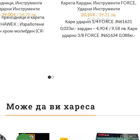
одници
,
Инструменти
Карета Кардан
,
Инструменти FORCE
,
дарни Инструменти
Ударни Инструменти
29,00
€
/ 56.72 лв.
20,10
€
/ 39.31 лв.
.
 преходници и карета
Каре ударно 1/4 FORCE JN61631
и HAWEK : Изработени
0,033кг.- кардан – 4,90 € / 9,58 лв. Каре
н хром-молибден (CR-
ударно 3/8 FORCE JN61634 0,088кг.-
имална здравина
кардан –
Може да ви хареса