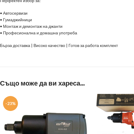
Перфектен избор за:
• Автосервизи
• Гумаджийници
• Монтаж и демонтаж на джанти
• Професионална и домашна употреба
Бърза доставка | Високо качество | Готов за работа комплект
Също може да ви хареса…
-23%